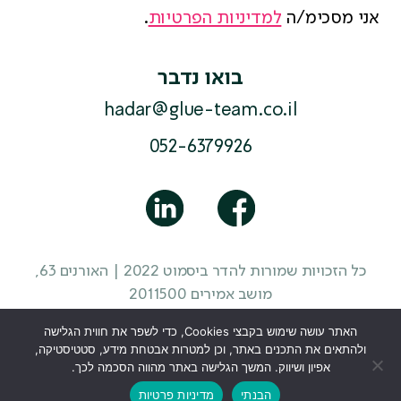
אני מסכימ/ה
למדיניות הפרטיות
.
בואו נדבר
hadar@glue-team.co.il
052-6379926
כל הזכויות שמורות להדר ביסמוט 2022 | האורנים 63,
מושב אמירים 2011500
מדיניות פרטיות
|
תקנון האתר
|
הצהרת נגישות
| עיצוב
האתר עושה שימוש בקבצי Cookies, כדי לשפר את חווית הגלישה
אתר
סטודיו מוזי
ולהתאים את התכנים באתר, וכן למטרות אבטחת מידע, סטטיסטיקה,
אפיון ושיווק. המשך הגלישה באתר מהווה הסכמה לכך.
הבנתי
מדיניות פרטיות