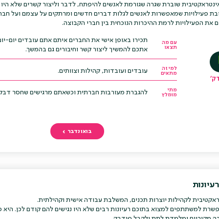
ינטראקטיבית שוברת שגרה שגורמת לאנשים להיפתח, לדבר וליצור קשרים שלא היו 
ת פעילויות שמאפשרות לאנשים לגלות דברים חדשים ומרתקים על עצמם ועל חבר
ם את הפעילויות לרמת ההיכרות הנוכחית בין חברי הקבוצה.
תכירו באופן אישי את החברים איתם אתם עובדים יום-יו
עם מה
תצאו
אתכם להמשיך ליצור קשר וחיבורים גם בהמשך.
למי זה
עובדים ועובדות, קהילות וצוותים.
מתאים
מתי
להגברת מעורבות חברתית וכשאתם מרגישים שחסר דבק 
מומלץ
בואו נדבר
עיונות
אקטיבית לקהילות יוצרות תכנים, המשלבת עבודה אישית וקהילתית.
רת למשתתפים למצוא בתוכם רעיונות רבים שלא היו נגישים להם קודם לכן. היא 
בה מקוריים ומלמדת לתת ולקבל פידבק.