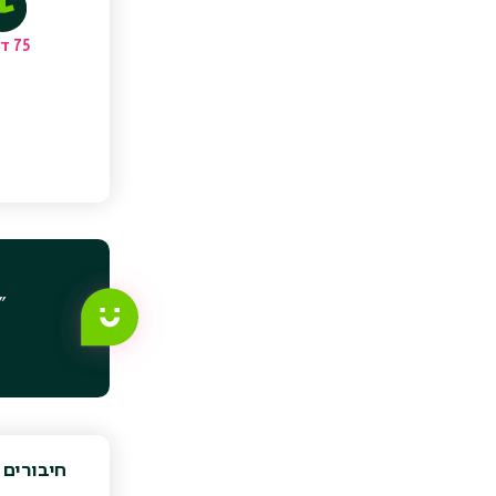
75 דקות
"
חיבורים 