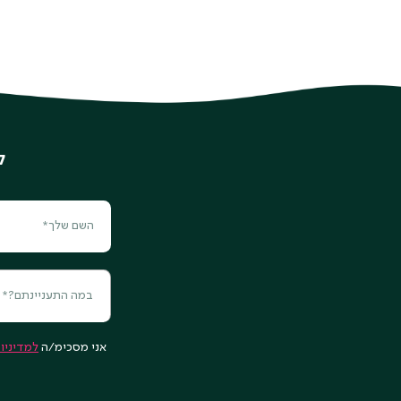
ל
במה התעניינתם?*
אני מסכימ/ה
למדיניו