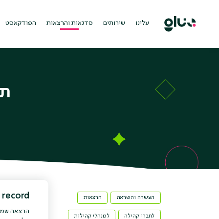
Ski
t
conten
עלינו
שירותים
סדנאות והרצאות
הפודקאסט
תפ
Off the record: איך בונים
העשרה והשראה
הרצאות
הרצאה שמשל
לחברי קהילה
למנהלי קהילות