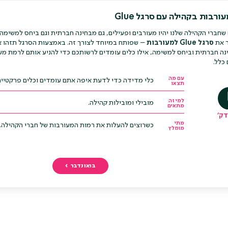
רבות בקהילה עם סרגל Glue
ם שחברי הקהילה שלנו יהיו מעורבים ופעילים, גם מבחינה חברתית וגם ביחס למשימה
ר את
סרגל Glue למעורבות
– שפותח במיוחד לצורך זה. באמצעות הסרגל תזהו א
ה חברתית וביחס למשימה, אילו כלים עומדים לרשותכם כדי להניע אותם לרמת מעו
כלל.
עם מה
כלי מדידה כדי לדעת איפה אתם עומדים וכלים פרקטיים 
תצאו
למי זה
מובילי ומובילות קהילה.
מתאים
מתי
כשרוצים להעלות את רמות המעורבות של חברי הקהילה.
מומלץ
בואו נדבר