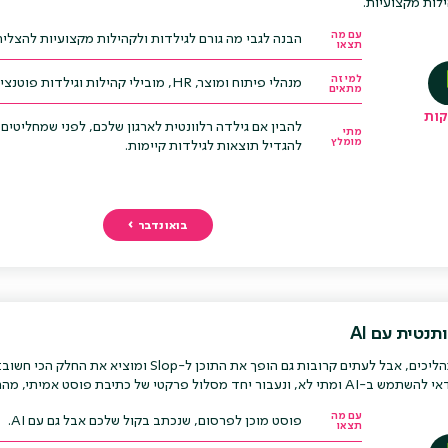
ילות מקצועיות.
עם מה
הבנה לגבי מה גורם לגילדות ולקהילות מקצועיות להצליח 
תצאו
למי זה
מנהלי פיתוח ומוצר, HR, מובילי קהילות וגילדות פוטנציאליים, צוותי L&D.
מתאים
להבין אם גילדה רלוונטית לארגון שלכם, לפני שמחליטים
מתי
מומלץ
להגדיל תוצאות לגילדות קיימות.
בואו נדבר
נטית עם AI
AI מקצר תהליכים, אבל לעתים קרובות גם הופך את התוכן
 יחד מסלול פרקטי של כתיבת פוסט אמיתי, מהרעיון ועד הפינישים.
עם מה
פוסט מוכן לפרסום, שנכתב בקול שלכם אבל גם עם AI.
תצאו