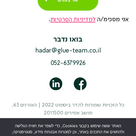
אני מסכימ/ה
למדיניות הפרטיות
.
בואו נדבר
hadar@glue-team.co.il
052-6379926
כל הזכויות שמורות להדר ביסמוט 2022 | האורנים 63,
מושב אמירים 2011500
מדיניות פרטיות
|
תקנון האתר
|
הצהרת נגישות
| עיצוב
האתר עושה שימוש בקבצי Cookies, כדי לשפר את חווית הגלישה
אתר
סטודיו מוזי
ולהתאים את התכנים באתר, וכן למטרות אבטחת מידע, סטטיסטיקה,