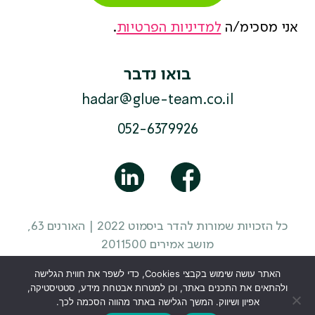
אני מסכימ/ה
למדיניות הפרטיות
.
בואו נדבר
hadar@glue-team.co.il
052-6379926
כל הזכויות שמורות להדר ביסמוט 2022 | האורנים 63,
מושב אמירים 2011500
מדיניות פרטיות
|
תקנון האתר
|
הצהרת נגישות
| עיצוב
האתר עושה שימוש בקבצי Cookies, כדי לשפר את חווית הגלישה
אתר
סטודיו מוזי
ולהתאים את התכנים באתר, וכן למטרות אבטחת מידע, סטטיסטיקה,
אפיון ושיווק. המשך הגלישה באתר מהווה הסכמה לכך.