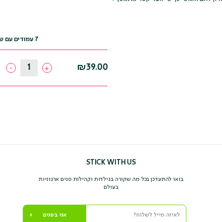
7 עמודים עם שאלות ודוגמאות שימושיות
איך
₪
39.00
-
+
לתכנן
ולהנחות
ראיונות
לקראת
הקמה
של
קהילה
חדשה
quantity
STICK WITH US
בואו להתעדכן בכל מה שקורה בגילדות וקהילות פנים ארגוניות
בעולם